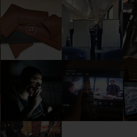
13
12
7
6