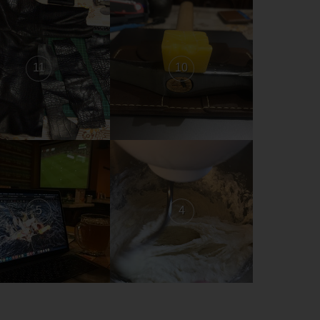
11
10
5
4