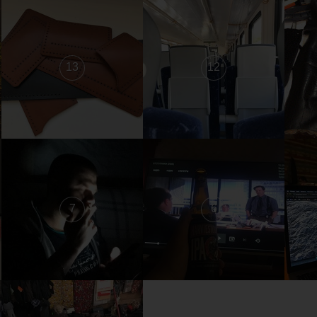
13
12
7
6