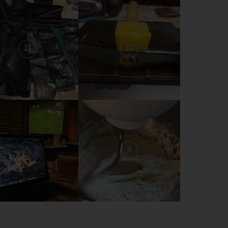
11
10
5
4