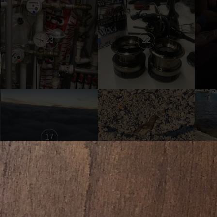
23
22
17
16