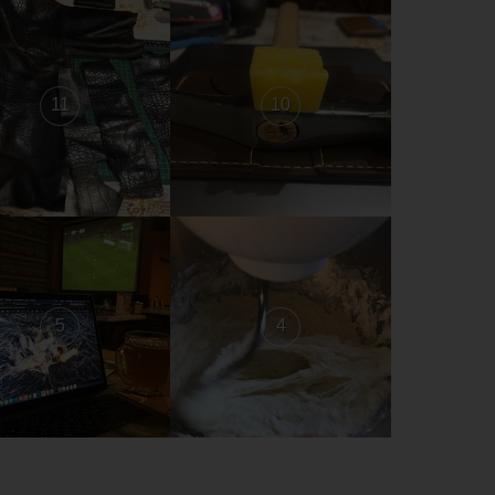
11
10
5
4