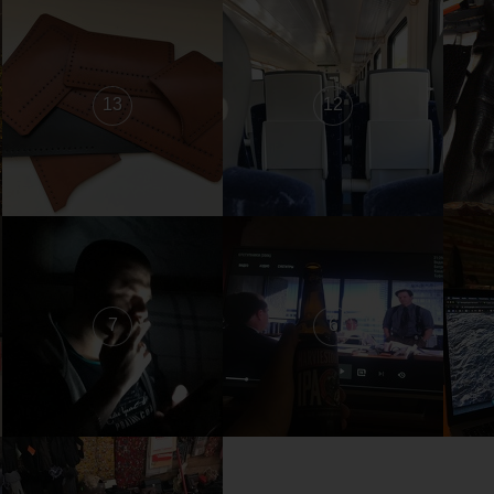
13
12
7
6