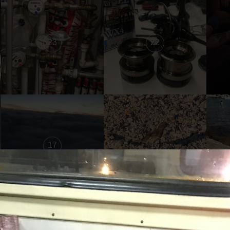
23
22
17
16