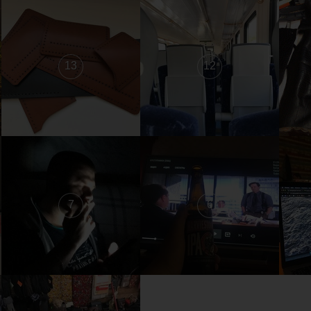
13
12
7
6