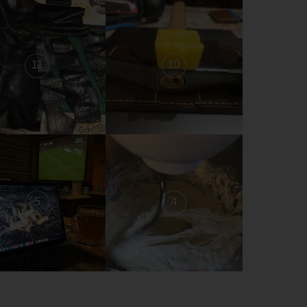
11
10
5
4