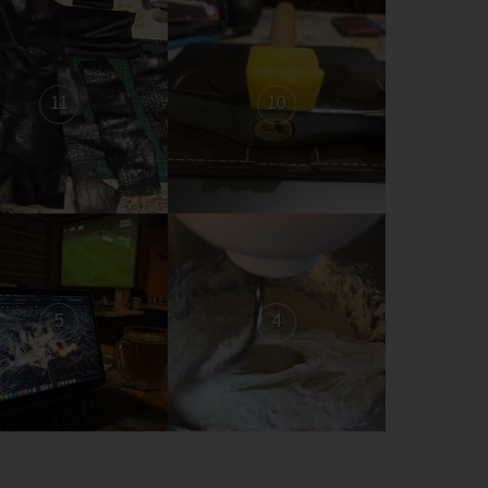
11
10
5
4