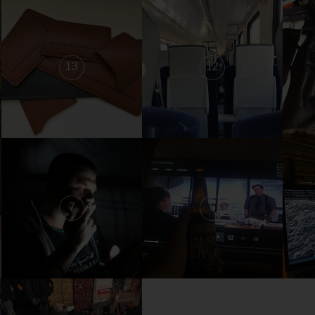
13
12
7
6