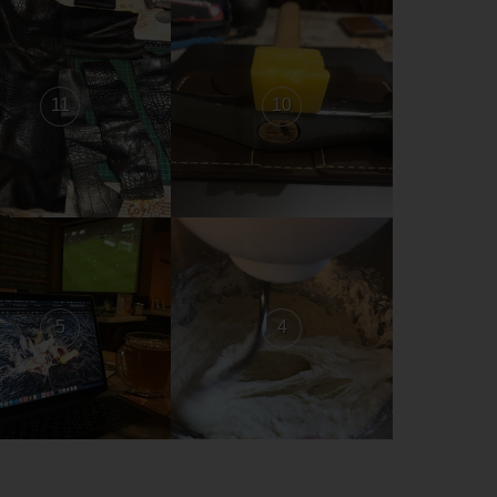
11
10
5
4