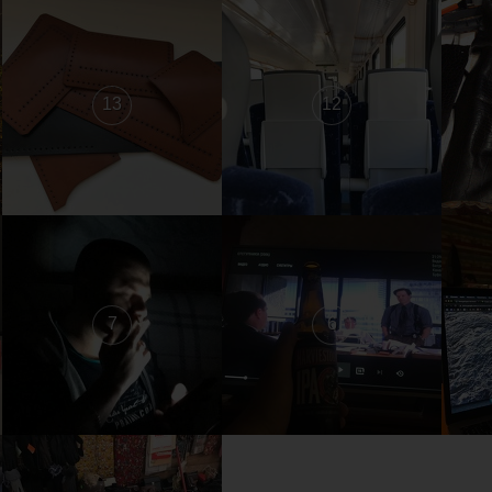
13
12
7
6