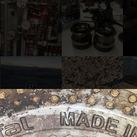
23
22
17
16