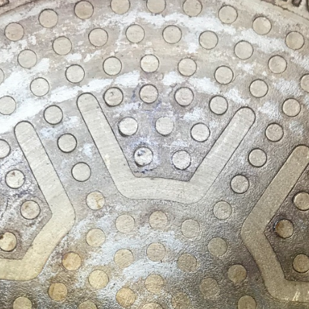
11
10
5
4