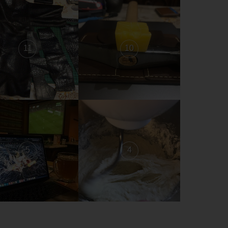
11
10
5
4