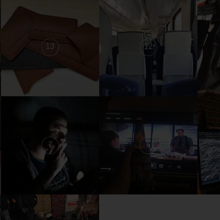
13
12
7
6