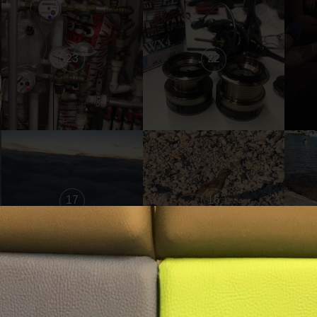
23
22
17
16