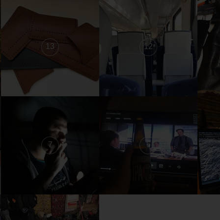
13
12
7
6