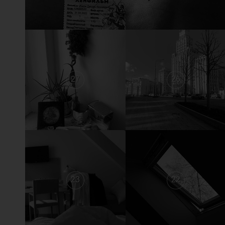
27
26
23
22