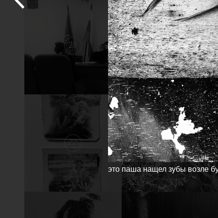
28
27
22
21
это паша нащел зубы возле б