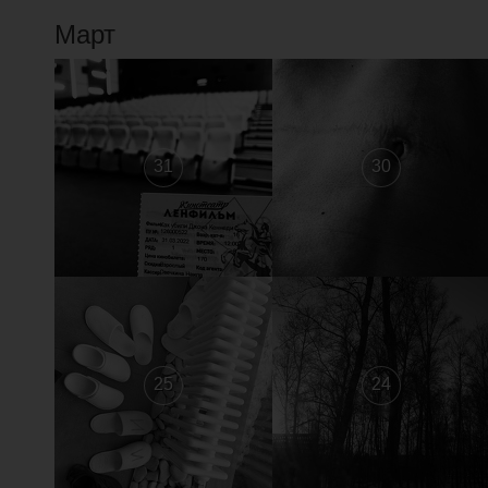
Март
31
30
25
24