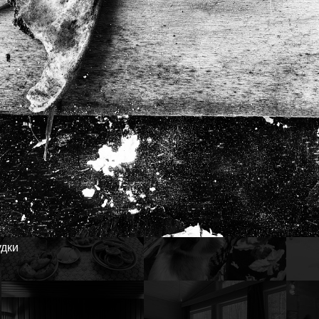
26
25
20
19
удки