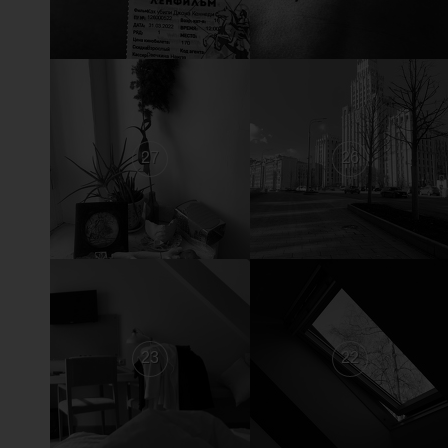
27
26
23
22