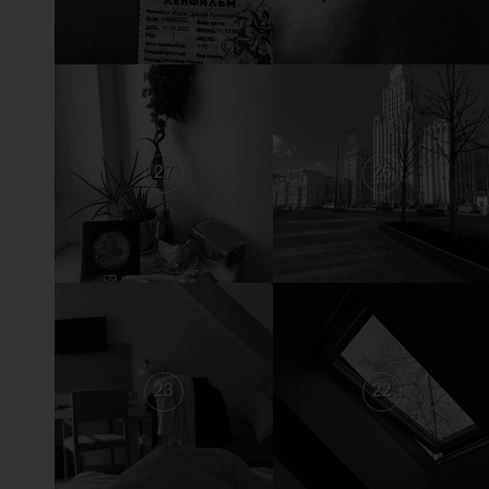
27
26
23
22