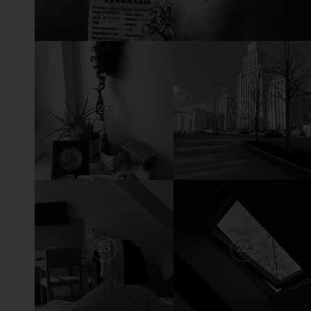
27
26
23
22