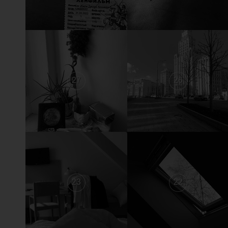
27
26
23
22