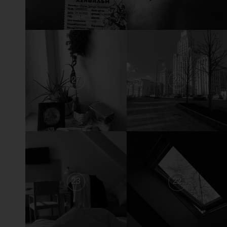
27
26
23
22