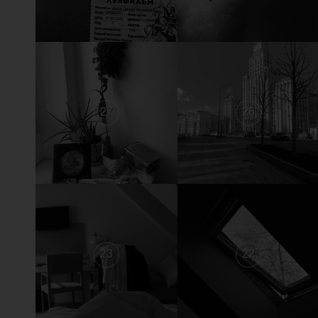
27
26
23
22