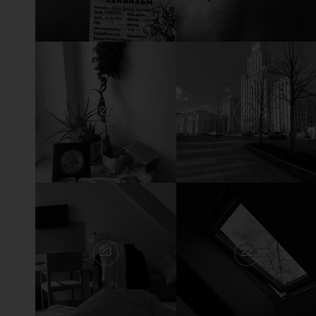
27
26
23
22