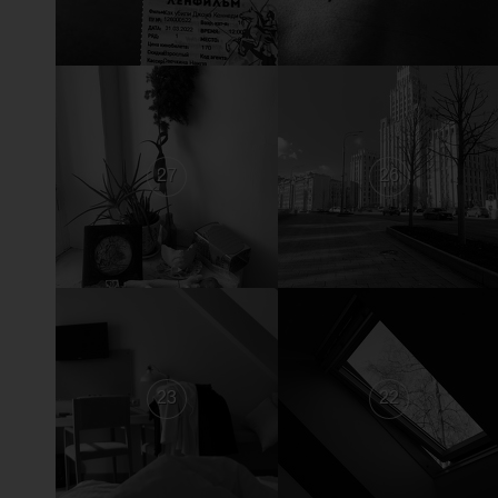
27
26
23
22