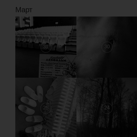
Март
31
30
25
24