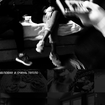
26
25
20
19
авловке и очень тепло