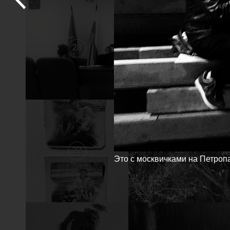
28
27
22
21
Это с москвичками на Петроп