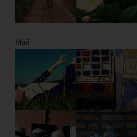
Май
31
30