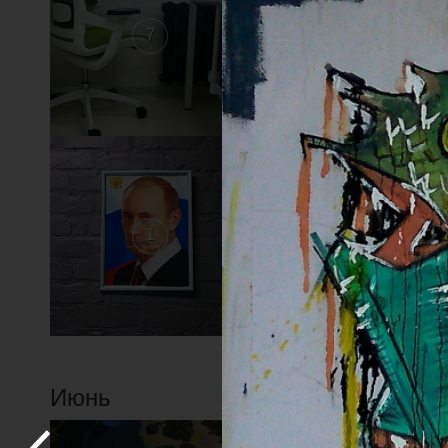
7
6
1
Июнь