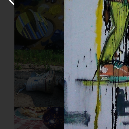
30
29
24
23