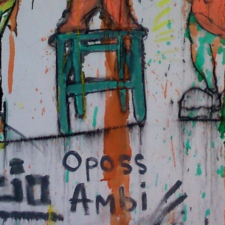
28
27
22
21