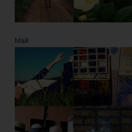
Май
31
30