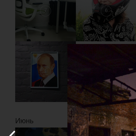
7
6
1
Июнь