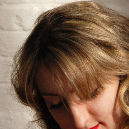
28
27
22
21