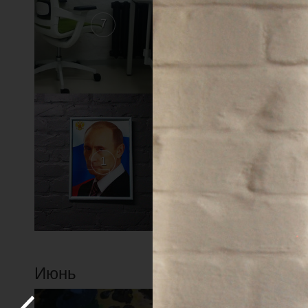
7
6
1
Июнь