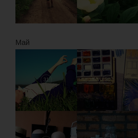
Май
31
30