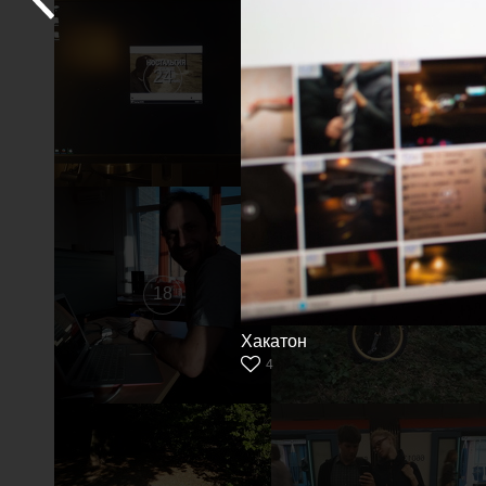
24
23
18
17
Хакатон
4