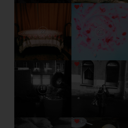
1
22
21
1
18
17
1