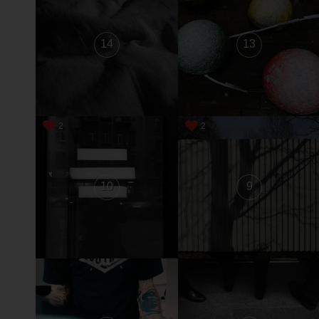
14
13
2
2
10
9