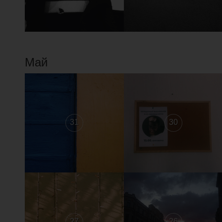
Май
31
30
27
26