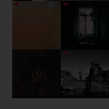
1
1
7
6
1
3
2